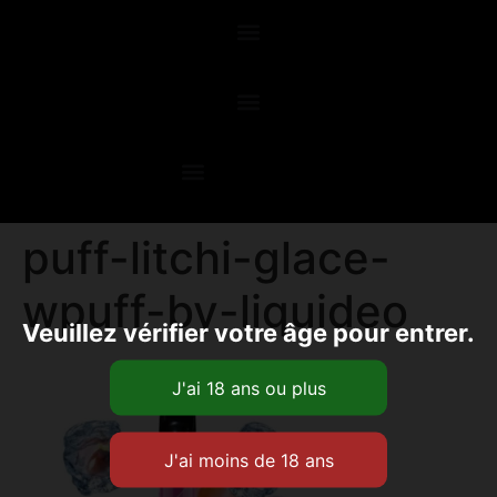
puff-litchi-glace-
wpuff-by-liquideo
Veuillez vérifier votre âge pour entrer.