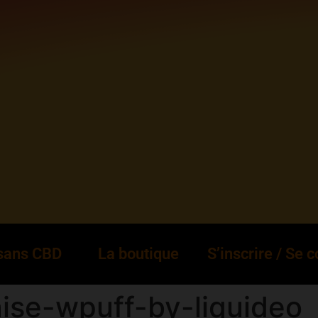
 sans CBD
La boutique
S’inscrire / Se 
ise-wpuff-by-liquideo