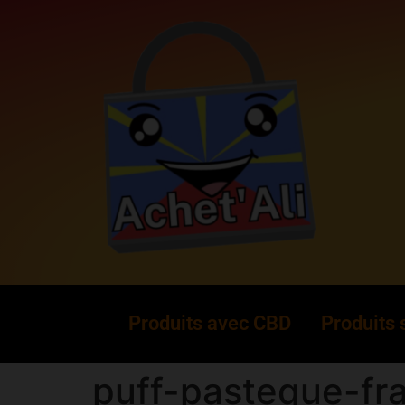
Produits avec CBD
Produits
puff-pasteque-fra